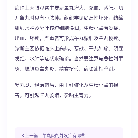
病理上肉眼观察主要是睾丸增大、充血、紧张。切
开睾丸时见有小脓肿。组织学见局灶性坏死，结缔
组织水肿及分叶核粒细胞浸润，生精小管有炎症、
出血、坏死，严重者可形成睾丸脓肿及睾丸梗死。
诊断主要依据临床上高热、寒战、睾丸肿痛、阴囊
发红、水肿等症状来确诊。当然要注意与急性附睾
炎、腮腺炎睾丸炎、精索扭转、嵌顿疝相鉴别。
睾丸炎，经治愈后，由于纤维化及生精小管的损
害，可引起睾丸萎缩，影响生育力。
上一篇：睾丸炎的并发症有哪些