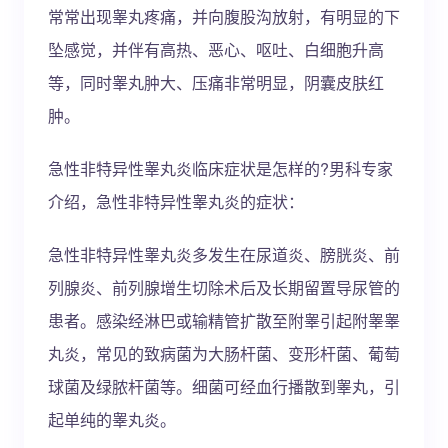
常常出现睾丸疼痛，并向腹股沟放射，有明显的下
坠感觉，并伴有高热、恶心、呕吐、白细胞升高
等，同时睾丸肿大、压痛非常明显，阴囊皮肤红
肿。
急性非特异性睾丸炎临床症状是怎样的?男科专家
介绍，急性非特异性睾丸炎的症状：
急性非特异性睾丸炎多发生在尿道炎、膀胱炎、前
列腺炎、前列腺增生切除术后及长期留置导尿管的
患者。感染经淋巴或输精管扩散至附睾引起附睾睾
丸炎，常见的致病菌为大肠杆菌、变形杆菌、葡萄
球菌及绿脓杆菌等。细菌可经血行播散到睾丸，引
起单纯的睾丸炎。