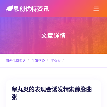
思创优特资讯
文章详情
思创优特资讯
/
生殖感染
/
睾丸炎
/
睾丸炎的表现会诱发精索静脉曲
张