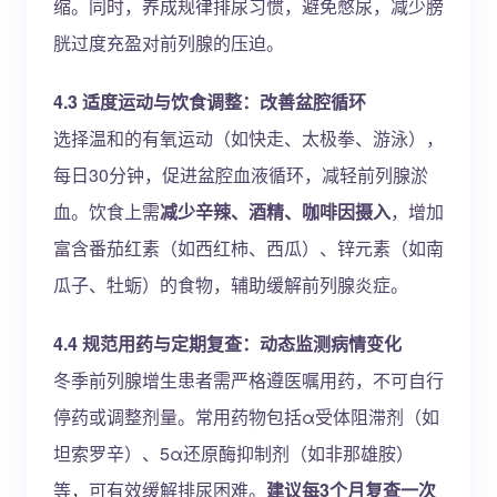
缩。同时，养成规律排尿习惯，避免憋尿，减少膀
胱过度充盈对前列腺的压迫。
4.3 适度运动与饮食调整：改善盆腔循环
选择温和的有氧运动（如快走、太极拳、游泳），
每日30分钟，促进盆腔血液循环，减轻前列腺淤
血。饮食上需
减少辛辣、酒精、咖啡因摄入
，增加
富含番茄红素（如西红柿、西瓜）、锌元素（如南
瓜子、牡蛎）的食物，辅助缓解前列腺炎症。
4.4 规范用药与定期复查：动态监测病情变化
冬季前列腺增生患者需严格遵医嘱用药，不可自行
停药或调整剂量。常用药物包括α受体阻滞剂（如
坦索罗辛）、5α还原酶抑制剂（如非那雄胺）
等，可有效缓解排尿困难。
建议每3个月复查一次