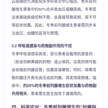
云南锦欣九洲医院多学科会诊中心指出，老年前列
腺增生患者中约60%合并高血压或糖尿病，冬季若
这类基础疾病控制不稳，会直接导致尿频、尿不尽
等症状加重。因此，冬季前列腺增生患者需同步关
注血压、血糖的监测与管理。
3.2 呼吸道感染与药物副作用的干扰
冬季呼吸道感染高发，部分患者会服用抗感冒药
（如含伪麻黄碱的药物）或止咳药。这类药物可能
会收缩前列腺血管，加重尿道梗阻；同时，咳嗽导
致的腹压升高也会压迫前列腺，诱发排尿困难。临
床中，
约20%的冬季前列腺增生症状加重与药物副
作用相关
，患者需在医生指导下谨慎用药。
四、科学应对：冬季前列腺增生的“护腺指