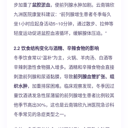
步加重了
盆腔淤血
，使前列腺水肿加剧。云南锦欣
九洲医院康复科建议：“前列腺增生患者冬季每久
坐1小时应起身活动5~10分钟，通过散步、拉伸等
轻度运动促进盆腔血液循环，缓解腺体压迫。”
2.2 饮食结构变化与酒精、辛辣食物的影响
冬季饮食常以“温补”为主，火锅、羊肉汤、白酒等
辛辣刺激性食物摄入增多。酒精和辛辣食物会直接
刺激前列腺和尿道黏膜，导致
前列腺血管扩张、组
织水肿
，加重排尿困难。临床观察发现，冬季因过
量饮酒诱发急性尿潴留的前列腺增生患者比例较其
他季节高出30%，这也是云南锦欣九洲医院急诊科
冬季常见的急症类型之一。