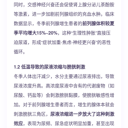
同时，交感神经兴奋还会促使肾上腺分泌儿茶酚胺
等激素，进一步加剧前列腺组织的充血水肿。临床
数据显示，冬季前列腺增生患者的
前列腺体积较夏
季平均增大15%~20%
，这种“生理性肿胀”直接压
迫尿道，形成“症状加重-焦虑-神经更兴奋”的恶性
循环。
1.2 低温导致的尿液浓缩与膀胱刺激
冬季人体出汗减少，水分主要通过尿液排出，导致
尿液浓度升高。高浓度尿液中含有的代谢废物（如
尿酸、钙盐等）会刺激膀胱黏膜，使膀胱敏感性增
加。对于前列腺增生患者而言，增生的腺体本就会
刺激膀胱三角区，
尿液浓缩进一步放大了这种刺激
效应
，表现为尿频、尿急症状明显加重，甚至出现