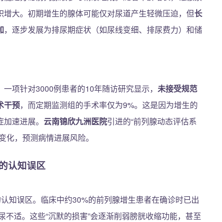
积增大。初期增生的腺体可能仅对尿道产生轻微压迫，但
长
加
，逐步发展为排尿期症状（如尿线变细、排尿费力）和储
一项针对3000例患者的10年随访研究显示，
未接受规范
术干预
，而定期监测组的手术率仅为9%。这是因为增生的
症加速进展。
云南锦欣九洲医院
引进的“前列腺动态评估系
度变化，预测病情进展风险。
”的认知误区
的认知误区。临床中约30%的前列腺增生患者在确诊时已出
尿不适。这些“沉默的损害”会逐渐削弱膀胱收缩功能，甚至