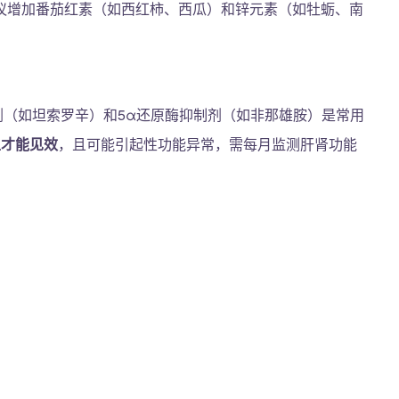
议增加番茄红素（如西红柿、西瓜）和锌元素（如牡蛎、南
剂（如坦索罗辛）和5α还原酶抑制剂（如非那雄胺）是常用
上才能见效
，且可能引起性功能异常，需每月监测肝肾功能