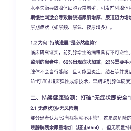
水平失衡导致腺体细胞异常增殖，引发前列腺体
期慢性刺激会导致膀胱逼尿肌增厚、尿道阻力增
尿期症状（如尿频、尿急、夜尿增多）。
1.2 为何“持续进展”是必然趋势？
临床研究证实，前列腺增生的病程具有不可逆性。
监测的患者中，62%出现症状加重，23%需要手
腺体不会自行萎缩，且可能因炎症、结石等并发
统”可通过超声弹性成像技术，早期识别腺体硬
二、持续健康监测：打破“无症状即安全
2.1 无症状期≠无风险期
部分患者认为“没有症状就不用管”，这是最危险
现
膀胱残余尿量增加（超过50ml）
，但无明显排