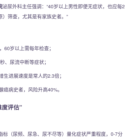
院
泌尿外科主任强调：“40岁以上男性即便无症状，也应每2
原）筛查，尤其是有家族史者。”
，60岁以上需每年检查；
0秒、尿流中断等症状；
生进展速度是常人的2.3倍；
腺癌病史者，风险升高40%。
维度评估”
指标（尿频、尿急、尿不尽等）量化症状严重程度，0-7分