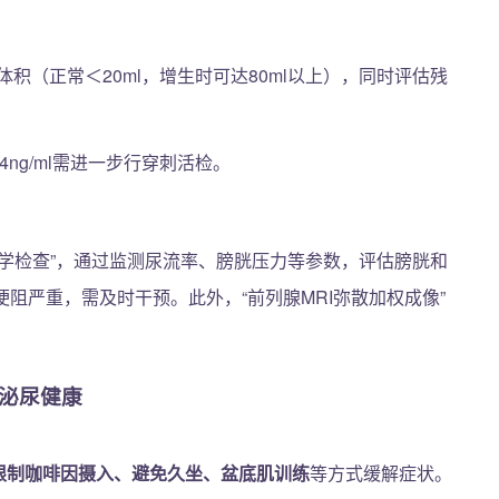
；
积（正常＜20ml，增生时可达80ml以上），同时评估残
ng/ml需进一步行穿刺活检。
力学检查”，通过监测尿流率、膀胱压力等参数，评估膀胱和
梗阻严重，需及时干预。此外，“前列腺MRI弥散加权成像”
泌尿健康
限制咖啡因摄入、避免久坐、盆底肌训练
等方式缓解症状。