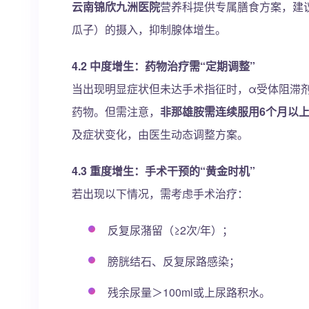
云南锦欣九洲医院
营养科提供专属膳食方案，建
瓜子）的摄入，抑制腺体增生。
4.2 中度增生：药物治疗需“定期调整”
当出现明显症状但未达手术指征时，α受体阻滞
药物。但需注意，
非那雄胺需连续服用6个月以
及症状变化，由医生动态调整方案。
4.3 重度增生：手术干预的“黄金时机”
若出现以下情况，需考虑手术治疗：
反复尿潴留（≥2次/年）；
膀胱结石、反复尿路感染；
残余尿量＞100ml或上尿路积水。