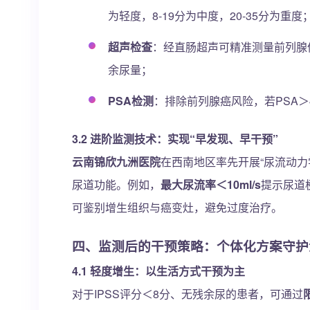
为轻度，8-19分为中度，20-35分为重度
超声检查
：经直肠超声可精准测量前列腺体
余尿量；
PSA检测
：排除前列腺癌风险，若PSA＞4
3.2 进阶监测技术：实现“早发现、早干预”
云南锦欣九洲医院
在西南地区率先开展“尿流动
尿道功能。例如，
最大尿流率＜10ml/s
提示尿道
可鉴别增生组织与癌变灶，避免过度治疗。
四、监测后的干预策略：个体化方案守护
4.1 轻度增生：以生活方式干预为主
对于IPSS评分＜8分、无残余尿的患者，可通过