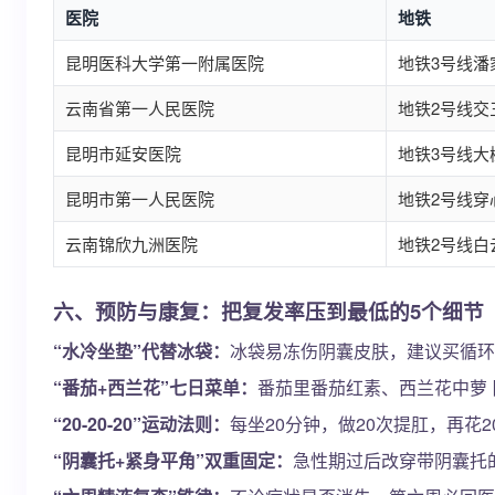
医院
地铁
昆明医科大学第一附属医院
地铁3号线潘
云南省第一人民医院
地铁2号线交
昆明市延安医院
地铁3号线大
昆明市第一人民医院
地铁2号线穿
云南锦欣九洲医院
地铁2号线白
六、预防与康复：把复发率压到最低的5个细节
“水冷坐垫”代替冰袋：
冰袋易冻伤阴囊皮肤，建议买循环
“番茄+西兰花”七日菜单：
番茄里番茄红素、西兰花中萝卜
“20-20-20”运动法则：
每坐20分钟，做20次提肛，再
“阴囊托+紧身平角”双重固定：
急性期过后改穿带阴囊托