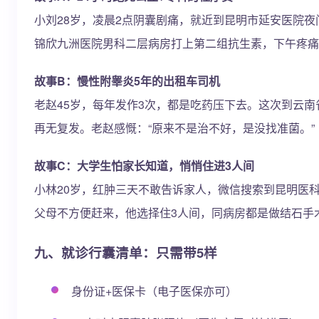
小刘28岁，凌晨2点阴囊剧痛，就近到昆明市延安医院夜
锦欣九洲医院男科二层病房打上第二组抗生素，下午疼痛
故事B：慢性附睾炎5年的出租车司机
老赵45岁，每年发作3次，都是吃药压下去。这次到云
再无复发。老赵感慨：“原来不是治不好，是没找准菌。”
故事C：大学生怕家长知道，悄悄住进3人间
小林20岁，红肿三天不敢告诉家人，微信搜索到昆明医
父母不方便赶来，他选择住3人间，同病房都是做结石手术
九、就诊行囊清单：只需带5样
身份证+医保卡（电子医保亦可）