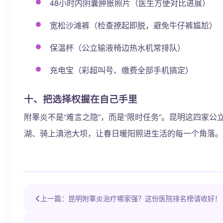
48小时内阴囊肿胀照片（医生方便对比进展）
宽松沙滩裤（检查撩起即脱，避免牛仔裤尴尬）
保温杯（公立输液椅边热水机常排队）
充电宝（彩超叫号、缴费全部手机搞定）
十、把选择权握在自己手里
附睾炎不是“难言之隐”，而是“限时任务”。昆明这四家
湖、骑上滇池大坝，让春日暖阳照进生活的每一个角落。
上一篇：昆明附睾炎治疗哪家强？这份医院排名榜请收好！