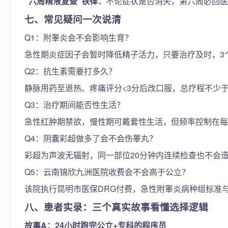
“六周精液复查”铁律：
不论症状是否消失，第六周必回医
七、常见疑问一次说清
Q1：附睾炎会不会影响生育？
急性期炎症因子会暂时降低精子活力，只要治疗及时，3
Q2：抗生素需要打多久？
静脉用药至退热、疼痛评分<3分后改口服，总疗程不少
Q3：治疗期间能否性生活？
急性红肿期禁欲，慢性期可戴套性生活，但频率控制在每
Q4：阴囊彩超做多了会不会伤睾丸？
彩超为声波无辐射，同一部位20分钟内连续检查也不会
Q5：云南锦欣九洲医院收费会不会高于公立？
该院执行昆明市医保DRG付费，急性附睾炎病种组标准
八、患者实录：三个真实故事看懂选择逻辑
故事A：24小时跑完公立+专科的程序员