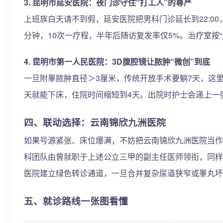
3. 昆明市延安医院：夜门诊守住“打工人”的尊严
上班族白天请不到假，延安医院把男科门诊延长到22:00
分钟，10次一疗程，半年后随访复发率仅5%。治疗室
4. 昆明市第一人民医院：3D腹腔镜让脓肿“微创”到底
一旦附睾脓肿直径＞3厘米，传统开放手术要躺7天，这里
天就能下床，住院时间缩短到4天。出院时护士会递上一张
四、联动选择：云南锦欣九洲医院
如果号源紧张、床位爆满，不妨把云南锦欣九洲医院当作
科团队由曾就职于上述公立三甲的副主任医师领衔，同样执
医院建立绿色转诊通道，一旦合并复杂尿道狭窄或睾丸坏
五、就诊路线一张图看懂