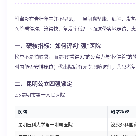
附睾炎在青壮年中并不罕见，一旦阴囊坠胀、红肿、发热
医院看得准、治得快、复发率低？下面这份实地走访、患
一、硬核指标：如何评判“强”医院
榜单不是拍脑袋，而是把“看得见”的硬实力与“摸得着”
时内能否安排床位；⑥出院后有无专职随访师；⑦患者复
二、昆明公立四强锁定
td>昆明市第一人民医院
医院
科室招牌
昆明医科大学第一附属医院
泌尿外科国