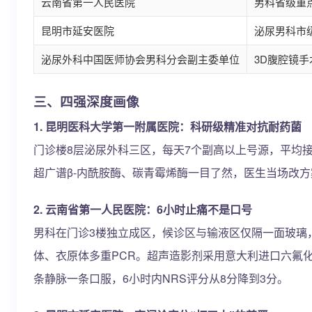
云南省第一人民医院
男科省级重
昆明市延安医院
泌尿男科市
泌尿外科中国医师协会男科分会副主委单位
3D腹腔镜
三、四强深度画像
1. 昆明医科大学第一附属医院：科研级精准对抗耐药菌
门诊楼8层泌尿外科三区，每天7个副高以上号源，平均
超广谱β-内酰胺酶、碳青霉烯酶一目了然，医生当场改方
2. 云南省第一人民医院：6小时止痛不是口号
男科在门诊3楼独立成区，候诊区与输液区仅隔一面玻璃，
体、衣原体多重PCR。超声造影剂采用意大利进口六氟化
条静脉一条口服，6小时内NRS评分从8分降到3分。