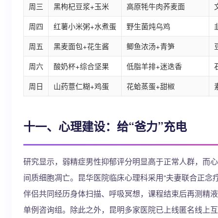
周三
黑枸杞豆浆+玉米
高原牦牛肉荞麦面
周四
红薯小米粥+水煮蛋
野生菌炖乌鸡
周五
黑麦面包+花生酱
鲫鱼浓汤+青笋
周六
酸奶杯+综合坚果
低脂羊排+迷迭香
周日
山药薏仁糊+鸡蛋
花蛤蒸蛋+甜椒
十一、心理建设：给“爸力”充电
研究显示，弱精症男性抑郁评分明显高于正常人群，而心
间质细胞凋亡。昆华医院临床心理科采用“夫妻联合正念疗
伴侣共同经历身体扫描、呼吸冥想，课程结束后再测精液，
单例咨询组。除此之外，昆明多家医院已上线匿名线上互