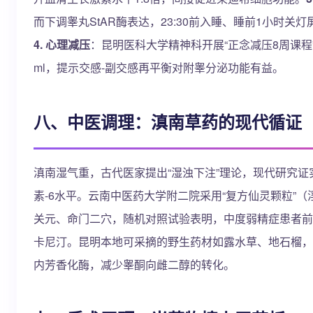
而下调睾丸StAR酶表达，23:30前入睡、睡前1小时
4. 心理减压
：昆明医科大学精神科开展“正念减压8周课程
ml，提示交感-副交感再平衡对附睾分泌功能有益。
八、中医调理：滇南草药的现代循证
滇南湿气重，古代医家提出“湿浊下注”理论，现代研究
素-6水平。云南中医药大学附二院采用“复方仙灵颗粒”
关元、命门二穴，随机对照试验表明，中度弱精症患者前向
卡尼汀。昆明本地可采摘的野生药材如露水草、地石榴，
内芳香化酶，减少睾酮向雌二醇的转化。