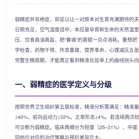
弱精症并非绝症，却足以让一对原本对生育充满期待的夫
日照充足，空气湿度适中，本应是孕育新生命的天然温室
压、饮食高油高盐，把“春城”的禀赋一点点消耗。要想
学检查、药物干预、作息重建、营养革命、心理减压五张
完整生精周期，才能真正看到精液化验单上的曲线拐头向
一、弱精症的医学定义与分级
按照世界卫生组织第五版标准，精液分析需满足：精液量≥1.5 
≥40%，前向运动力≥32%，正常形态≥4%。若连续两次
可诊断为弱精症。临床再细分为轻度（25–31%）、中度（
同档位对应的治疗策略与预后差异巨大。