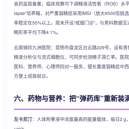
省药监局备案，临床观察可下调精液活性氧（ROS）水平27%。
lapse”培养箱，对严重弱精症采用IMSI（放大6500
率稳定在55%以上。周末开设“戒烟门诊”，与男科数据互
畸形率平均下降4.1%。
云南锦欣九洲医院：昆明市盘龙区白云路229号，设有男
精液分析仪与流式细胞仪，可同步检测精子凋亡率。医院
医科、营养师、心理师四对一服务，擅长重度弱精症中西医
方便上班族就诊。
六、药物与营养：把“弹药库”重新装
左卡尼汀
：人体附睾液中浓度最高的能量载体，每日2 g
μm/s。