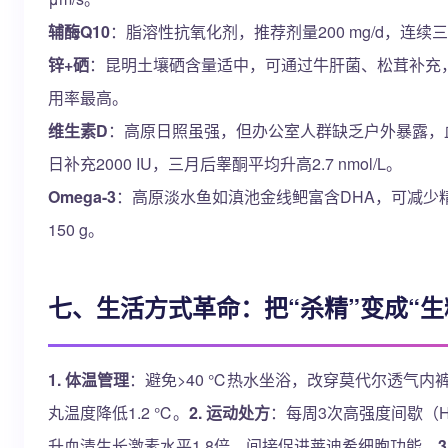
辅酶Q10
：脂溶性抗氧化剂，推荐剂量200 mg/d，连续
锌+硒
：昆明土壤硒含量适中，可通过牛肝菌、松茸补充
用率最高。
维生素D
：高原日照虽强，但办公室人群缺乏户外暴露，血清25(
日补充2000 IU，三月后睾酮平均升高2.7 nmol/L。
Omega-3
：高原淡水鱼如滇池金线鲃富含DHA，可减少
150 g。
七、生活方式革命：把“杀精”变成“生
1. 体温管理
：避免>40 ℃热水坐浴，改穿莫代尔透气
丸温度降低1.2 ℃。
2. 运动处方
：每周3次高强度间歇（H
升血清生长激素水平1.8倍，间接促进莱迪希细胞功能。