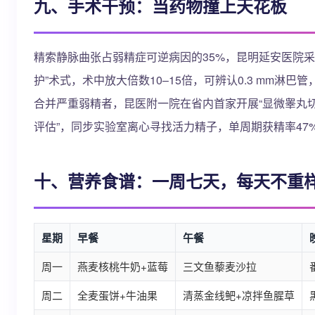
九、手术干预：当药物撞上天花板
精索静脉曲张占弱精症可逆病因的35%，昆明延安医院采
护”术式，术中放大倍数10–15倍，可辨认0.3 mm淋
合并严重弱精者，昆医附一院在省内首家开展“显微睾丸切开取
评估”，同步实验室离心寻找活力精子，单周期获精率47
十、营养食谱：一周七天，每天不重
星期
早餐
午餐
周一
燕麦核桃牛奶+蓝莓
三文鱼藜麦沙拉
周二
全麦蛋饼+牛油果
清蒸金线鲃+凉拌鱼腥草