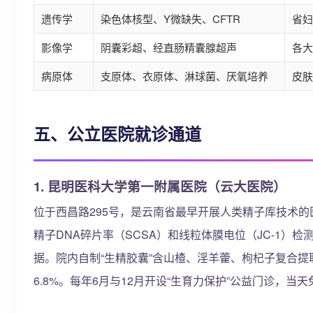
遗传学
染色体核型、Y微缺失、CFTR
省妇
影像学
阴囊彩超、经直肠精囊腺超声
各大
病原体
支原体、衣原体、淋球菌、厌氧培养
皮肤
五、公立医院就诊通道
1. 昆明医科大学第一附属医院（云大医院）
位于西昌路295号，是云南省最早开展人类精子库技术
精子DNA碎片率（SCSA）和线粒体膜电位（JC-1）
据。院内自制“生精胶囊”含山楂、淫羊藿、枸杞子复合
6.8%。每年6月与12月开设“生育力保护”公益门诊，