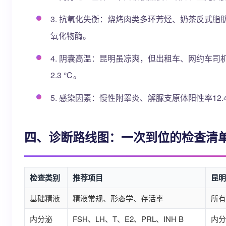
3. 抗氧化失衡：烧烤肉类多环芳烃、奶茶反式
氧化物酶。
4. 阴囊高温：昆明虽凉爽，但出租车、网约车司
2.3 ℃。
5. 感染因素：慢性附睾炎、解脲支原体阳性率12
四、诊断路线图：一次到位的检查清
检查类别
推荐项目
昆明
基础精液
精液常规、形态学、存活率
所有
内分泌
FSH、LH、T、E2、PRL、INH B
内分