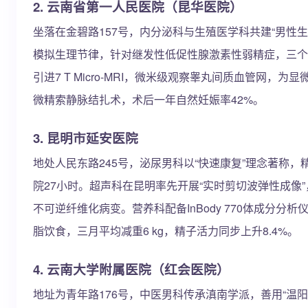
2. 云南省第一人民医院（昆华医院）
坐落在金碧路157号，内分泌科与生殖医学科共建“男性生
模拟生理节律，针对继发性低促性腺激素性弱精症，三个
引进7 T Micro-MRI，微米级观察睾丸间质血管网
微精索静脉结扎术，术后一年自然妊娠率42%。
3. 昆明市延安医院
地处人民东路245号，泌尿男科以“快速康复”理念著称，
院27小时。超声科在昆明率先开展“实时剪切波弹性成像
不可逆纤维化病变。营养科配备InBody 770体成分
脂饮食，三月平均减重6 kg，精子活力同步上升8.4%。
4. 云南大学附属医院（红会医院）
地址为青年路176号，中医男科传承滇南学派，善用“温阳