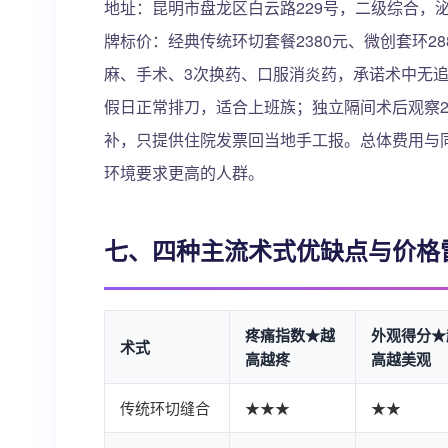
地址：昆明市盘龙区白云路229号，二级综合，
牌标价：经典传统环切套餐2380元、微创套环2
麻、手术、3次换药、口服消炎药，承诺术中无追
假日正常排刀，适合上班族；独立隔间术后观察
补，只提供住院发票回当地手工报。总体费用与
环境要求更高的人群。
七、四种主流术式优缺点与价格
疼痛指数★越
外观得分★
术式
高越疼
高越美观
传统环切缝合
★★★
★★