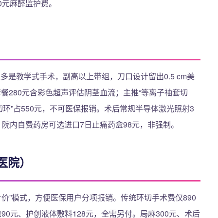
50元麻醉监护费。
是教学式手术，副高以上带组，刀口设计留出0.5 cm美
餐280元含彩色超声评估阴茎血流；主推“等离子袖套切
切环”占550元，不可医保报销。术后常规半导体激光照射3
0元。院内自费药房可选进口7日止痛药盒98元，非强制。
医院）
计价”模式，方便医保用户分项报销。传统环切手术费仅890
90元、护创液体敷料128元，全需另付。局麻300元、术后