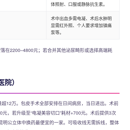
体照射、口服或静脉抗生素。
术中出血多需电凝、术后水肿明
显需红外照、个人要求增加镇痛
泵等。
在2200–4800元；若合并其他泌尿畸形或选择高端耗
医院）
门量超12万。包皮手术全部安排在日间病房，当日进出。术前
60元，若升级至“电凝美容切口”耗材+700元。术后提供3次
前昆明公立体中换药最便宜的一家。可吸收线无需拆线，整体