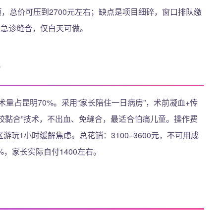
项，总价可压到2700元左右；缺点是项目细碎，窗口排队缴
设急诊缝合，仅白天可做。
）
术量占昆明70%。采用“家长陪住一日病房”，术前凝血+传
能胶黏合”技术，不出血、免缝合，最适合怕痛儿童。操作费
区游玩1小时缓解焦虑。总花销：3100–3600元，不可用成
，家长实际自付1400左右。