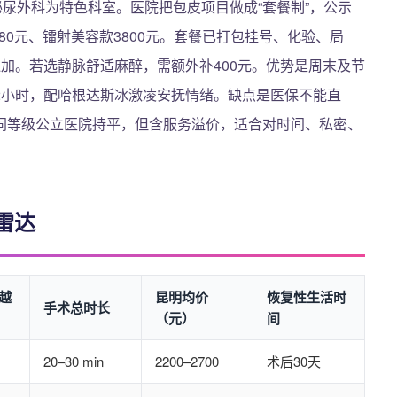
泌尿外科为特色科室。医院把包皮项目做成“套餐制”，公示
880元、镭射美容款3800元。套餐已打包挂号、化验、局
加。若选静脉舒适麻醉，需额外补400元。优势是周末及节
2小时，配哈根达斯冰激凌安抚情绪。缺点是医保不能直
同等级公立医院持平，但含服务溢价，适合对时间、私密、
雷达
越
昆明均价
恢复性生活时
手术总时长
（元）
间
20–30 min
2200–2700
术后30天