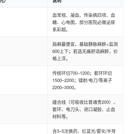
元）
说明
血常规、凝血、传染病四项、血
糖、心电图，部分医院必做泌尿
系彩超。
局麻最便宜，基础静脉麻醉+监测
600上下；若选无痛舒适麻醉，价
格上浮。
传统环切700–1200；套环环切
1500–2200；镭射/电刀/等离子
2200–3000。
缝合线（可吸收比普通贵200）、
套环、电刀头、进口凝胶、止血
材料等。
含3–5次换药、红蓝光/雾化/半导