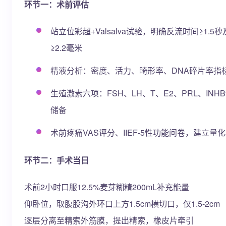
环节一：术前评估
站立位彩超+Valsalva试验，明确反流时间≥1.5
≥2.2毫米
精液分析：密度、活力、畸形率、DNA碎片率指
生殖激素六项：FSH、LH、T、E2、PRL、INH
储备
术前疼痛VAS评分、IIEF-5性功能问卷，建立量
环节二：手术当日
术前2小时口服12.5%麦芽糊精200mL补充能量
仰卧位，取腹股沟外环口上方1.5cm横切口，仅1.5-2cm
逐层分离至精索外筋膜，提出精索，橡皮片牵引