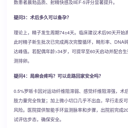
数患者晨勃品质、射精快感及IIEF-5评分显著提升。
疑问3：术后多久可以备孕？
理论上，精子发生周期74±4天。临床建议术后90天开始
此时精子新生批次已完成两次完整循环，畸形率、DNA
达峰值。若配偶年龄>34岁，可提早至60天启动并配合
测排卵。
疑问4：局麻会疼吗？可以走路回家安全吗？
0.5%罗哌卡因对运动纤维阻滞弱、感觉纤维阻滞强，术
肢力量完全恢复；加上微小切口几乎不出血，早行走反可
风险。医院提供智能手环监测脉率和步骤，出院前完成20
试评估步态，确保安全。