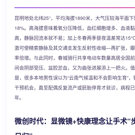
昆明地处北纬25°，平均海拔1890米，大气压较海平面下
18%。高海拔意味着氧分压降低，血红细胞增多、血液
高，静脉回流本就不易；加上冬春两季昼夜温差常达15
激可使精索静脉及其交通支发生反射性收缩—再扩张，瓣
率倍增。与此同时，春城骑行共享电动车数量高居全国前
间会阴部受压、盆腔淤血，又为曲张进展添上一把火。值
是，很多本地男性误以为“云南气候温和不会影响生育”，
干预机会，直至配偶反复流产或胚胎停育才就诊，病程已
年。
微创时代：显微镜+快康理念让手术“