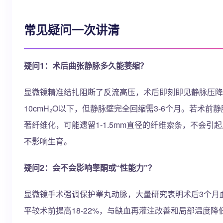
常见疑问一次讲清
疑问1：术后曲张静脉多久能萎缩？
显微镜精准结扎阻断了反流高压，术后即刻即见静脉压降
10cmH₂O以下，但静脉壁完全回缩需3-6个月。若术前
著纤维化，可能遗留1-1.5mm直径的纤维索条，不会引
不影响生育。
疑问2：会不会影响睾酮或“性能力”？
显微镜手术强调保护睾丸动脉，大量研究表明术后3个月
平较术前提高18-22%，与缺血再灌注改善和局部温度降