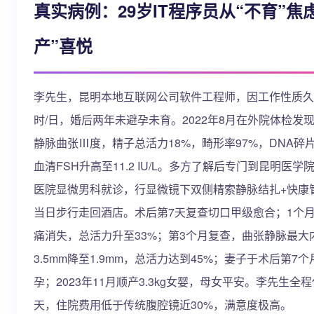
真实病例：29岁IT程序员从“不育”焦
产”喜悦
李先生，昆明本地互联网公司软件工程师，因工作性质久
时/日，婚后两年未避孕未育。2022年8月在外院体检发
静脉曲张Ⅲ度，精子总活力18%，畸形率97%，DNA碎片
血清FSH升高至11.2 IU/L。多方了解后专门到昆明医学
医院显微男科就诊，行显微镜下双侧精索静脉结扎+快康
当日步行走回酒店。术后第7天复查切口甲级愈合；1个
痛消失，总活力升至33%；第3个月复查，曲张静脉最大
3.5mm降至1.9mm，总活力达到45%；妻子于术后第7
孕；2023年11月顺产3.3kg女婴，母女平安。李先生全
天，住院费用低于传统腹腔镜近30%，满意度极高。