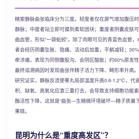
精索静脉曲张临床分为三度。轻度者仅在屏气增加腹压时
静脉；中度者站立即可摸到柔软团块；重度者阴囊皮肤可
曲血管，形似“一袋蚯蚓”。除了肉眼可见的青蓝色血管，4
者会经历阴囊坠胀、隐痛、活动后加重，平躺减轻；30
牵涉痛，表现为同侧腹股沟、会阴区酸胀；约60%原发
最终追溯病因时发现曲张伴精子活力下降、畸形率升高。
研究证实，静脉反流使睾丸局部温度升高0.6-1.2℃，代
积、缺氧、高氧化应激三重打击，会导致支持细胞功能紊
酶活性下降，这就是“曲张—生精微环境破坏—精子质量下
果链。
昆明为什么是“重度高发区”？