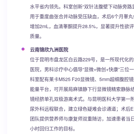
水平省内领先。科室创新“双针法腹壁下动脉旁路
用于重度曲张合并动脉受压缺血，术后6个月睾丸
增加2mL，血清睾酮提升28.5%，显著提升性欲
质量。
云南锦欣九洲医院
位于昆明市盘龙区白云路229号，是一所现代化
医院，男科诊疗中心倡导“显微+微创+快康”三位
科室配有莱卡M525 F20显微镜、5mm超细腹腔
能量平台，可开展局麻镇静下行显微镜精索静脉
镜经脐单孔双极游离术式。与昆明医科大学第一
尿外科远程联合，建立绿色疑难会诊通道；术后E
团队提供营养师与康复师双重随访，加速患者当日
小时回归工作的目标。