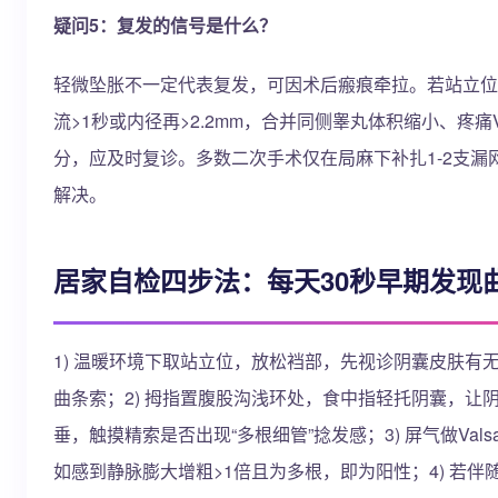
疑问5：复发的信号是什么？
轻微坠胀不一定代表复发，可因术后瘢痕牵拉。若站立位
流>1秒或内径再>2.2mm，合并同侧睾丸体积缩小、疼痛VA
分，应及时复诊。多数二次手术仅在局麻下补扎1-2支漏
解决。
居家自检四步法：每天30秒早期发现
1) 温暖环境下取站立位，放松裆部，先视诊阴囊皮肤有
曲条索；2) 拇指置腹股沟浅环处，食中指轻托阴囊，让
垂，触摸精索是否出现“多根细管”捻发感；3) 屏气做Valsa
如感到静脉膨大增粗>1倍且为多根，即为阳性；4) 若伴