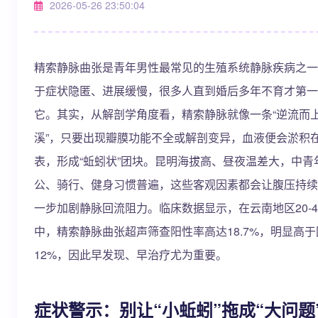
2026-05-26 23:50:04
精索静脉曲张是青年男性最常见的生殖系统静脉疾病之一
于症状隐匿、进展缓慢，很多人直到婚后多年不育才第一
它。其实，从解剖学角度看，精索静脉就像一条“逆流而
溪”，只要出现瓣膜功能不全或解剖变异，血液便会淤积
表，形成“蚯蚓状”团块。昆明海拔高、昼夜温差大，中青
公、骑行、健身习惯普遍，这些客观因素都会让腹压持续
一步加剧静脉回流阻力。临床数据显示，在云南地区20-4
中，精索静脉曲张超声筛查阳性率高达18.7%，明显高
12%，因此早发现、早治疗尤为重要。
症状警示：别让“小蚯蚓”拖成“大问题