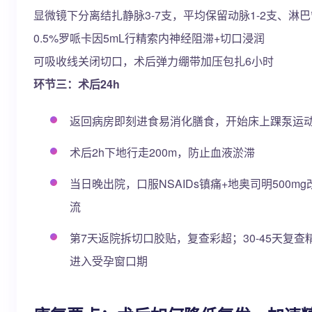
显微镜下分离结扎静脉3-7支，平均保留动脉1-2支、淋巴管
0.5%罗哌卡因5mL行精索内神经阻滞+切口浸润
可吸收线关闭切口，术后弹力绷带加压包扎6小时
环节三：术后24h
返回病房即刻进食易消化膳食，开始床上踝泵运
术后2h下地行走200m，防止血液淤滞
当日晚出院，口服NSAIDs镇痛+地奥司明500m
流
第7天返院拆切口胶贴，复查彩超；30-45天复查
进入受孕窗口期