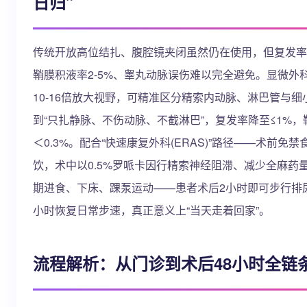
日归”
传统开放高位结扎、腹腔镜夹闭虽然仍在使用，但复发率8
鞘膜积液率2-5%、睾丸动脉误伤难以完全避免。显微外
10-16倍放大视野，可精准区分精索内动脉、淋巴管与细
到“只扎静脉、不伤动脉、不截淋巴”，复发率降至≤1%，
＜0.3%。配合“快速康复外科(ERAS)”路径——术前免禁
饮，术中以0.5%罗哌卡因行精索神经阻滞、减少全麻药
期进食、下床、踝泵运动——患者术后2小时即可步行排
小时恢复日常步速，真正意义上“当天走着回家”。
流程解析：从门诊到术后48小时全链