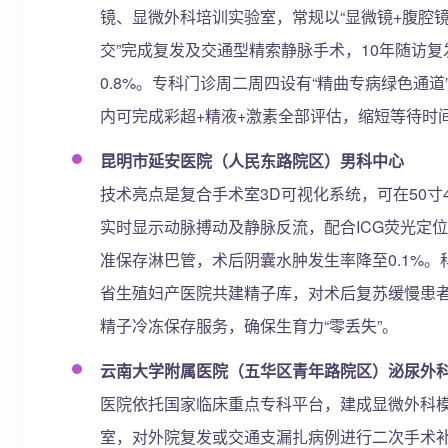
镜、显微外科培训实验室，常规以“显微镜+腹腔
交”完成复发及交通型精索静脉手术，10年随访复
0.8%。专科门诊周二周四设有“精曲专病绿色通道”
内可完成彩超+精液+激素全部评估，缩短等待时
昆明市延安医院（人民东路院区）男科中心
技术亮点是复合手术室3D可视化系统，可在50寸
实时显示动脉搏动及静脉反流，配合ICG荧光定
准保存淋巴管，术后阴囊水肿发生率降至0.1%。
省生殖妇产医院共建精子库，对术后复苏缓慢患
精子冷冻保存服务，确保生育力“零丢失”。
云南大学附属医院（五华区青年路院区）泌尿外
医院依托国家临床重点专科平台，建成显微外科
室，对外院复发或交通支漏扎病例进行二次手术