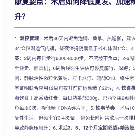
康复要点：术后如何降低复发、加速
升？
1.
温控管理
：术后30天内避免泡脚、桑拿、热瑜伽，建议穿
34℃恒温透气内裤，昼夜保持阴囊低于核心体温1℃；2
案
：2周内每日步行6000-8000步，不爬坡不负重；2-6
至快走、椭圆机；6周后经医生评估可恢复骑行、深蹲；3
同
：静脉活性微粒化黄酮、左卡尼汀、辅酶Q10、维生素
学证明联合应用12周可提升前向运动精子22%；4.
饮食
海饮食＋高番茄红素，每日熟番茄300g、巴西坚果2颗
鱼每周3次，降低精子DNA碎片率；5.
性事节奏
：术后10
复性生活，但频率宜3-4次/周，避免长时间禁欲后一次排
导致静脉压飙升；6.
术后3、6、12个月定期彩超+精液随