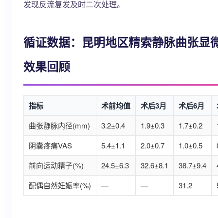
发现反流复发及时二次处理。
循证数据：昆明地区精索静脉曲张显
效果回顾
指标
术前均值
术后3月
术后6月
曲张静脉内径(mm)
3.2±0.4
1.9±0.3
1.7±0.2
阴囊疼痛VAS
5.4±1.1
2.0±0.7
1.0±0.5
前向运动精子(%)
24.5±6.3
32.6±8.1
38.7±9.4
配偶自然妊娠率(%)
—
—
31.2