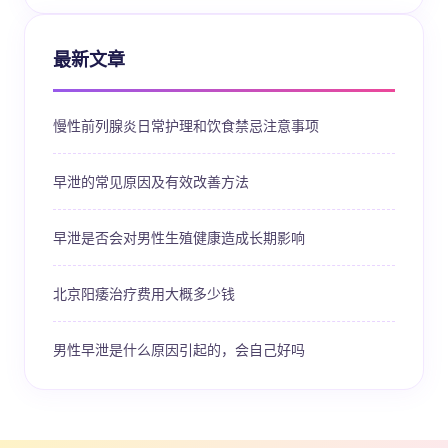
最新文章
慢性前列腺炎日常护理和饮食禁忌注意事项
早泄的常见原因及有效改善方法
早泄是否会对男性生殖健康造成长期影响
北京阳痿治疗费用大概多少钱
男性早泄是什么原因引起的，会自己好吗