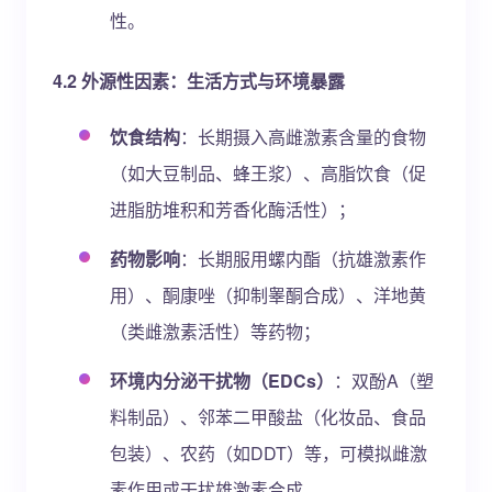
性。
4.2 外源性因素：生活方式与环境暴露
饮食结构
：长期摄入高雌激素含量的食物
（如大豆制品、蜂王浆）、高脂饮食（促
进脂肪堆积和芳香化酶活性）；
药物影响
：长期服用螺内酯（抗雄激素作
用）、酮康唑（抑制睾酮合成）、洋地黄
（类雌激素活性）等药物；
环境内分泌干扰物（EDCs）
：双酚A（塑
料制品）、邻苯二甲酸盐（化妆品、食品
包装）、农药（如DDT）等，可模拟雌激
素作用或干扰雄激素合成。