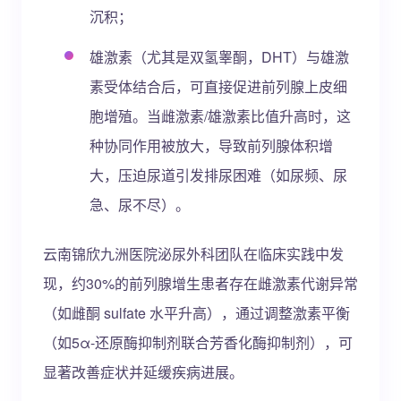
沉积；
雄激素（尤其是双氢睾酮，DHT）与雄激
素受体结合后，可直接促进前列腺上皮细
胞增殖。当雌激素/雄激素比值升高时，这
种协同作用被放大，导致前列腺体积增
大，压迫尿道引发排尿困难（如尿频、尿
急、尿不尽）。
云南锦欣九洲医院泌尿外科团队在临床实践中发
现，约30%的前列腺增生患者存在雌激素代谢异常
（如雌酮 sulfate 水平升高），通过调整激素平衡
（如5α-还原酶抑制剂联合芳香化酶抑制剂），可
显著改善症状并延缓疾病进展。