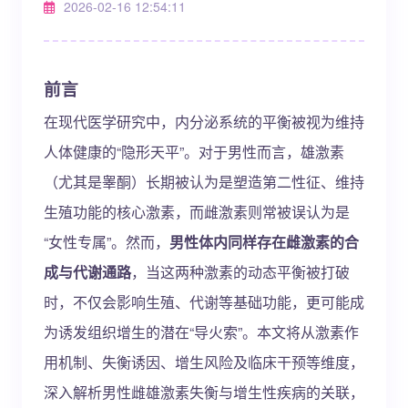
2026-02-16 12:54:11
前言
在现代医学研究中，内分泌系统的平衡被视为维持
人体健康的“隐形天平”。对于男性而言，雄激素
（尤其是睾酮）长期被认为是塑造第二性征、维持
生殖功能的核心激素，而雌激素则常被误认为是
“女性专属”。然而，
男性体内同样存在雌激素的合
成与代谢通路
，当这两种激素的动态平衡被打破
时，不仅会影响生殖、代谢等基础功能，更可能成
为诱发组织增生的潜在“导火索”。本文将从激素作
用机制、失衡诱因、增生风险及临床干预等维度，
深入解析男性雌雄激素失衡与增生性疾病的关联，