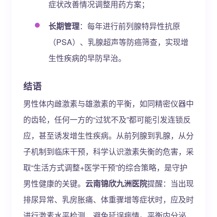
症状改善情况调整用药方案；
长期管理
：每年进行前列腺特异性抗原
（PSA）、乳腺超声等防癌筛查，实现增
生性疾病的早防早治。
结语
男性体内雌激素与雄激素的平衡，如同精密仪器中
的齿轮，任何一方的“过犹不及”都可能引发连锁反
应，甚至诱发增生性疾病。从前列腺到乳腺，从分
子机制到临床干预，科学认识激素失衡的危害，采
取“生活方式调整+医学干预”的综合策略，是守护
男性健康的关键。
云南锦欣九洲医院
提醒：当出现
排尿异常、乳房胀痛、体重骤增等症状时，应及时
进行激素水平检测，避免延误病情。平衡内分泌，