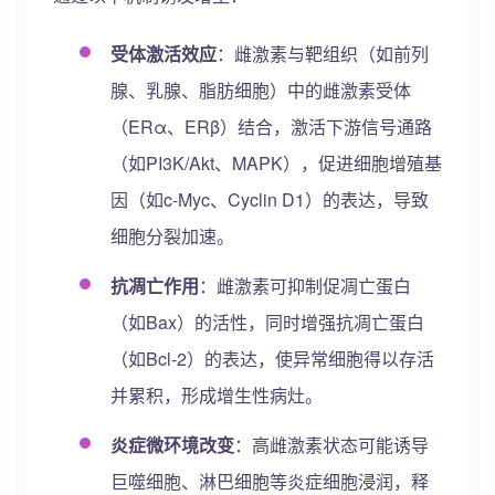
受体激活效应
：雌激素与靶组织（如前列
腺、乳腺、脂肪细胞）中的雌激素受体
（ERα、ERβ）结合，激活下游信号通路
（如PI3K/Akt、MAPK），促进细胞增殖基
因（如c-Myc、Cyclin D1）的表达，导致
细胞分裂加速。
抗凋亡作用
：雌激素可抑制促凋亡蛋白
（如Bax）的活性，同时增强抗凋亡蛋白
（如Bcl-2）的表达，使异常细胞得以存活
并累积，形成增生性病灶。
炎症微环境改变
：高雌激素状态可能诱导
巨噬细胞、淋巴细胞等炎症细胞浸润，释