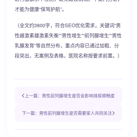
才能为健康“保驾护航”。
（全文约3800字，符合SEO优化需求，关键词“男
性雌激素雄激素失衡”“男性增生”“前列腺增生”“男性
乳腺发育”等自然分布，重点内容已通过加粗、分
段突出，无案例及表格，医院名称按要求前置。）
上一篇：男性前列腺增生是否会影响排尿顺畅度
下一篇：男性前列腺增生是否需要家人共同关注