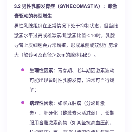
3.2 男性乳腺发育症（GYNECOMASTIA）：雌激
素驱动的典型增生
男性乳腺组织在正常情况下处于抑制状态，但当雌
激素水平过高或雄激素/雌激素比值＜10时，乳腺
导管上皮细胞会异常增殖，形成单侧或双侧乳房增
大（触诊可及直径＞2cm的腺体组织）。
生理性因素
：青春期、老年期因激素波动
可能出现暂时性乳腺发育，通常可自行缓
解；
病理性因素
：如睾丸肿瘤（分泌雌激
素）、肝硬化（雌激素灭活减弱）、长期
服用含雌激素药物（如某些抗高血压药、