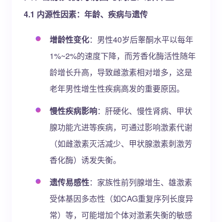
4.1 内源性因素：年龄、疾病与遗传
增龄性变化
：男性40岁后睾酮水平以每年
1%~2%的速度下降，而芳香化酶活性随年
龄增长升高，导致雌激素相对增多，这是
老年男性增生性疾病高发的重要原因。
慢性疾病影响
：肝硬化、慢性肾病、甲状
腺功能亢进等疾病，可通过影响激素代谢
（如雌激素灭活减少、甲状腺激素刺激芳
香化酶）诱发失衡。
遗传易感性
：家族性前列腺增生、雄激素
受体基因多态性（如CAG重复序列长度异
常）等，可能增加个体对激素失衡的敏感