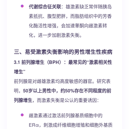
代谢综合征关联
：雄激素缺乏常伴随胰岛
素抵抗、腹型肥胖，而脂肪组织中的芳香
化酶活性增强，会加速睾酮向雌激素转
化，进一步加剧激素失衡。
三、易受激素失衡影响的男性增生性疾病
3.1 前列腺增生（BPH）：最常见的“激素相关性
增生”
前列腺是对雌雄激素均高度敏感的器官。研究表
明，
50岁以上男性中，约50%存在不同程度的前
列腺增生
，而激素失衡是公认的重要诱因：
雌激素通过激活前列腺基质细胞中的
ERα，刺激成纤维细胞增殖和细胞外基质