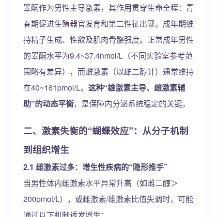
睾酮作为男性主导激素，其作用贯穿生命全程：青
春期促进生殖器官发育和第二性征出现，成年期维
持精子生成、性欲及肌肉骨骼强度。正常成年男性
的睾酮水平为9.4~37.4nmol/L（不同实验室参考范
围略有差异），而雌激素（以雌二醇计）通常维持
在40~161pmol/L。
这种“雄激素主导、雌激素辅
助”的动态平衡
，是保障内分泌系统稳定的关键。
二、激素失衡的“蝴蝶效应”：从分子机制
到组织增生
2.1 雌激素过多：增生性疾病的“隐形推手”
当男性体内雌激素水平异常升高（如雌二醇＞
200pmol/L），或雌激素/雄激素比值失调时，可能
通过以下机制诱发增生：