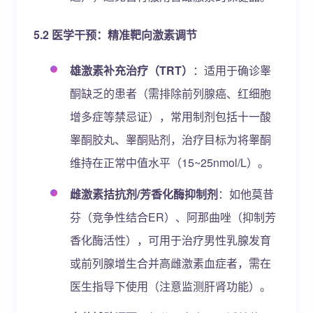
5.2 医学干预：精准靶向激素调节
雄激素补充治疗（TRT）
：适用于确诊睾
酮缺乏的患者（需排除前列腺癌、红细胞
增多症等禁忌证），常用制剂包括十一酸
睾酮胶丸、睾酮贴剂，治疗目标为将睾酮
维持在正常中值水平（15~25nmol/L）。
雌激素拮抗剂/芳香化酶抑制剂
：如他莫昔
芬（竞争性结合ER）、阿那曲唑（抑制芳
香化酶活性），可用于治疗男性乳腺发育
或前列腺增生合并高雌激素血症者，需在
医生指导下使用（注意监测肝肾功能）。