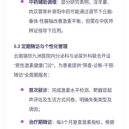
中药辅助调理
：部分研究表明，淫羊藿、
肉苁蓉等补肾阳中药可能通过调节下丘脑-
垂体-性腺轴改善激素平衡，但需在中医师
辨证指导下应用。
5.3 定期随访与个性化管理
云南锦欣九洲医院内分泌科与泌尿外科联合开设
“男性激素健康门诊”，为患者提供“筛查-诊断-干预-
随访”全周期服务：
首次就诊
：完成激素水平检测、靶器官超
声评估及生活方式问卷，明确失衡类型及
诱因；
治疗期随访
：每3个月复查激素指标，根据