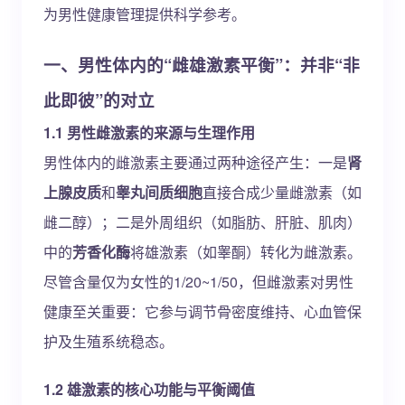
为男性健康管理提供科学参考。
一、男性体内的“雌雄激素平衡”：并非“非
此即彼”的对立
1.1 男性雌激素的来源与生理作用
男性体内的雌激素主要通过两种途径产生：一是
肾
上腺皮质
和
睾丸间质细胞
直接合成少量雌激素（如
雌二醇）；二是外周组织（如脂肪、肝脏、肌肉）
中的
芳香化酶
将雄激素（如睾酮）转化为雌激素。
尽管含量仅为女性的1/20~1/50，但雌激素对男性
健康至关重要：它参与调节骨密度维持、心血管保
护及生殖系统稳态。
1.2 雄激素的核心功能与平衡阈值